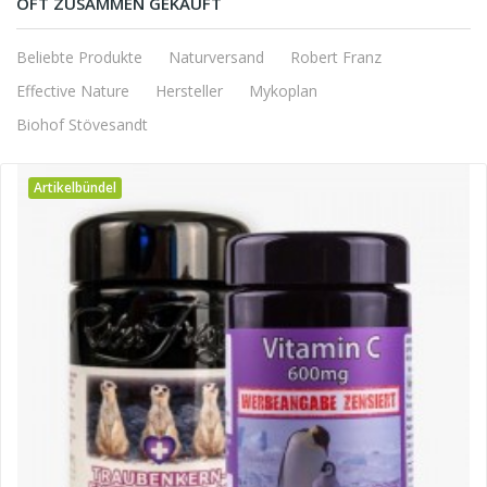
OFT ZUSAMMEN GEKAUFT
Beliebte Produkte
Naturversand
Robert Franz
Effective Nature
Hersteller
Mykoplan
Biohof Stövesandt
Artikelbündel